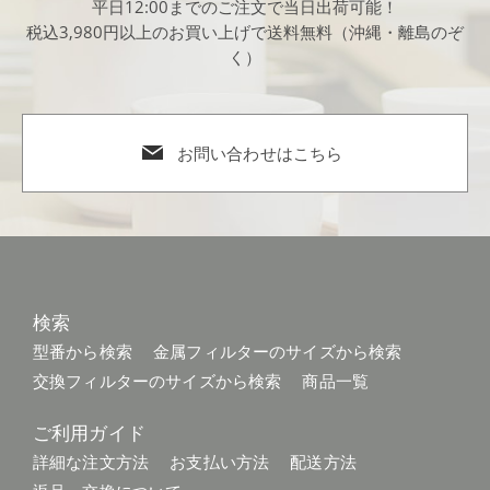
平日12:00までのご注文で当日出荷可能！
2023.10.17
税込3,980円以上のお買い上げで送料無料（沖縄・離島のぞ
【SNS】新商品 排気口カバーが当たる！プレゼントキャン
く）
ペーン開催中です
2023.10.17
お問い合わせはこちら
【新商品】立てられる排気口カバー 60cm が登場！
2023.8.7
夏季休業のお知らせ
2023.7.27
検索
【SNS】STAN. 自動調理なべが当たる！夏のプレゼントキ
型番から検索
金属フィルターのサイズから検索
ャンペーン開催中です
交換フィルターのサイズから検索
商品一覧
2023.3.9
ご利用ガイド
バルミューダ ザ・トースター プロが当たる！新生活応援企
詳細な注文方法
お支払い方法
配送方法
画プレゼントキャンペーン開催中です