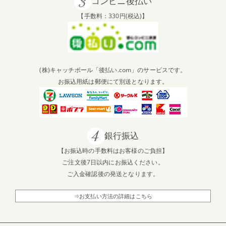
コンビニ後払い
【手数料：330円(税込)】
2025.7.12
【新商品】油はねガードWが当たる！SNSプレゼントキャ
ンペーン開催中
(株)キャッチボール「後払い.com」のサービスです。
2025.5.16
お振込用紙は郵便にて別送となります。
【SNS】Cuisinartクッキングスチーマーが当たる！蒸して
美味しく初夏のSNSキャンペーン開催中🍀
銀行振込
2025.2.21
【SNS】Russell Hobbs 充電式ミルソルト＆ペッパーが当
【お振込時の手数料はお客様のご負担】
たる！【春を先取り】スパイス香るSNSキャンペーン開催
ご注文後7日以内にお振込ください。
中！
ご入金確認後の発送となります。
⇒お支払い方法の詳細はこちら
2024.12.26
2024年11月度「楽天ショップ・オブ・ザ・マンス」を受
賞しました