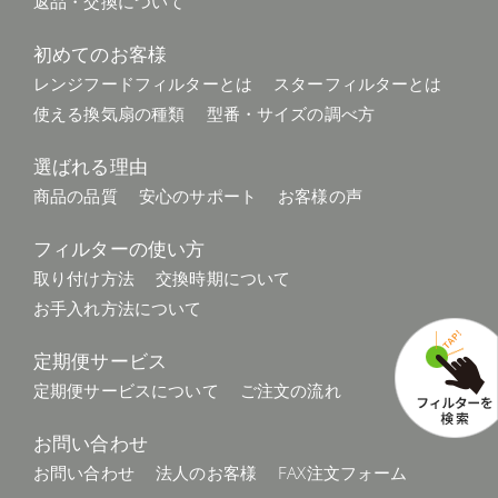
返品・交換について
2023.1.11
初めてのお客様
換気口・エアコンフィルター 価格改定のお知らせ
レンジフードフィルターとは
スターフィルターとは
使える換気扇の種類
型番・サイズの調べ方
2022.12.21
選ばれる理由
年末年始休業のお知らせ
商品の品質
安心のサポート
お客様の声
2022.12.7
フィルターの使い方
バルミューダ ザ・トースターが当たる！ダブルSNSキャン
取り付け方法
交換時期について
ペーン開催中です
お手入れ方法について
2022.11.30
定期便サービス
【新商品】スターターセットにマグネットセットが登場！
定期便サービスについて
ご注文の流れ
2022.11.30
お問い合わせ
マグネットでのご使用方法について
お問い合わせ
法人のお客様
FAX注文フォーム