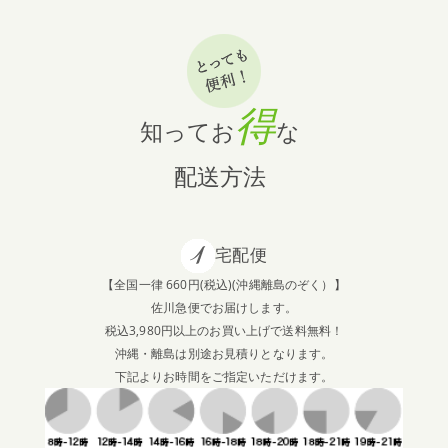
2024.12.13
【SNS】BALMUDA The Plate Proが当たる！年末年始スペ
シャルSNSキャンペーンです
得
知ってお
な
2024.11.14
配送方法
【新商品】レンジフードフィルターに新サイズが登場！
2024.10.10
宅配便
スターターセット マグネット用 価格改定のお知らせ
【全国一律 660円(税込)(沖縄離島のぞく）】
佐川急便でお届けします。
2024.10.7
税込3,980円以上のお買い上げで送料無料！
【SNS】CHEMEX コーヒーメーカーが当たる！暮らしを整
沖縄・離島は別途お見積りとなります。
える☕秋のキャンペーン開催中です
下記よりお時間をご指定いただけます。
2024.7.22
【SNS】バルミューダ ReBakerが当たる！夏のダブルSNS