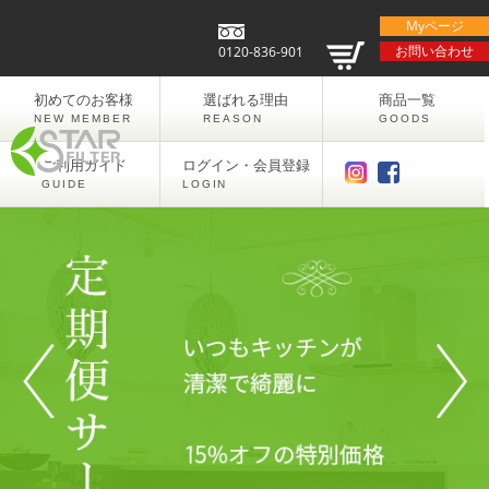
Myページ
お問い合わせ
0120-836-901
初めてのお客様
選ばれる理由
商品一覧
NEW MEMBER
REASON
GOODS
ご利用ガイド
ログイン・会員登録
GUIDE
LOGIN