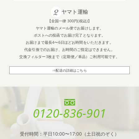
キャンペーン開催中です🍀
ヤマト運輸
【全国一律 300円(税込)】
2024.7.9
ヤマト運輸のメール便でお届けします。
配送会社変更のお知らせ
ポストへの投函でお届け完了となります。
お届けまで最長4〜6日ほどお時間をいただきます。
2024.4.25
代金引換でのお届け、お時間のご指定はできません。
【SNS】バルミューダ ザ・ポットが当たる！新生活応援企
交換フィルター3枚まで（定期便／単品）ご利用可能です。
画🍀ダブルSNSキャンペーン開催中です
⇒配送の詳細はこちら
2024.2.22
【SNS】ガラスケトル KYUSUが当たる！おうちでゆったり
温活企画♨️キャンペーン開催中です
0120-836-901
2023.12.7
【SNS】バルミューダ ザ・トースター プロが当たる！プレ
ゼントキャンペーン開催中です
受付時間：平日10:00〜17:00（土日祝のぞく）