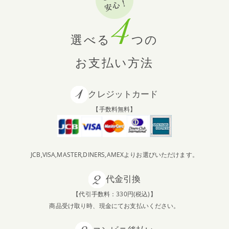
2025.12.19
年末年始休業のお知らせ
選べる
つの
2025.12.17
お支払い方法
【SNS】BALMUDA Table Stoveが当たる！年末年始スペシ
ャルSNSキャンペーン開催中！
クレジットカード
【手数料無料】
2025.9.18
雑誌『LDK』にてエアコンフィルターがA評価を受賞しまし
た
JCB,VISA,MASTER,DINERS,AMEXよりお選びいただけます。
2025.9.9
【SNS】BALMUDA The Toaster Proが当たる！秋の暮らし
代金引換
を楽しむ SNSキャンペーン開催中！
【代引手数料：330円(税込)】
商品受け取り時、現金にてお支払いください。
2025.7.24
【新商品】油はねガードW（ダブル）が登場！