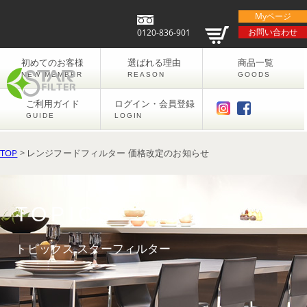
Myページ
お問い合わせ
0120-836-901
初めてのお客様
選ばれる理由
商品一覧
NEW MEMBER
REASON
GOODS
ご利用ガイド
ログイン・会員登録
GUIDE
LOGIN
TOP
> レンジフードフィルター 価格改定のお知らせ
TOPICS
トピックス スターフィルター