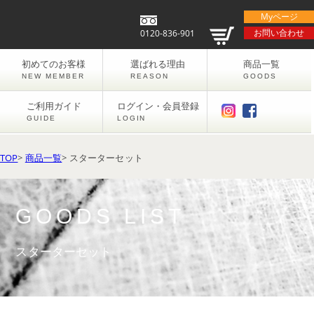
Myページ
お問い合わせ
0120-836-901
初めてのお客様
選ばれる理由
商品一覧
NEW MEMBER
REASON
GOODS
ご利用ガイド
ログイン・会員登録
GUIDE
LOGIN
TOP
>
商品一覧
> スターターセット
GOODS LIST
スターターセット