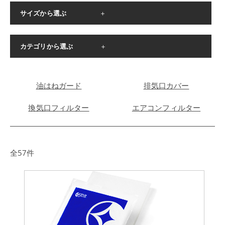
サイズから選ぶ
＋
∟
∟
200×250mm枠用
200×270mm枠用
カテゴリから選ぶ
＋
∟
∟
205×302mm枠用
275×300mm枠用
∟
∟
スターターセット
交換フィルター
∟
∟
290×290mm枠用
297×290mm枠用
油はねガード
排気口カバー
∟
∟
297×297mm枠用
297×330mm枠用
換気口フィルター
エアコンフィルター
∟
∟
297×340mm枠用
297×350mm枠用
∟
∟
297×380mm枠用
297×390mm枠用
∟
∟
全57件
297×400mm枠用
372×350mm枠用
∟
∟
292×265mmサイズ
292×305mmサイズ
∟
∟
292×340mmサイズ
297×420mmサイズ