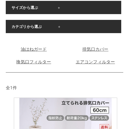
サイズから選ぶ
＋
∟
∟
200×250mm枠用
200×270mm枠用
カテゴリから選ぶ
＋
∟
∟
205×302mm枠用
275×300mm枠用
∟
∟
スターターセット
交換フィルター
∟
∟
290×290mm枠用
297×290mm枠用
油はねガード
排気口カバー
∟
∟
297×297mm枠用
297×330mm枠用
換気口フィルター
エアコンフィルター
∟
∟
297×340mm枠用
297×350mm枠用
∟
∟
297×380mm枠用
297×390mm枠用
∟
∟
全1件
297×400mm枠用
372×350mm枠用
∟
∟
292×265mmサイズ
292×305mmサイズ
∟
∟
292×340mmサイズ
297×420mmサイズ