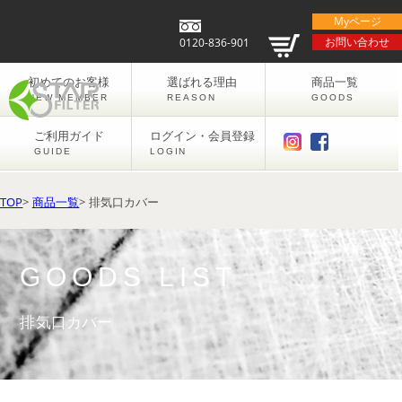
Myページ
お問い合わせ
0120-836-901
初めてのお客様
選ばれる理由
商品一覧
NEW MEMBER
REASON
GOODS
ご利用ガイド
ログイン・会員登録
GUIDE
LOGIN
TOP
>
商品一覧
> 排気口カバー
GOODS LIST
排気口カバー