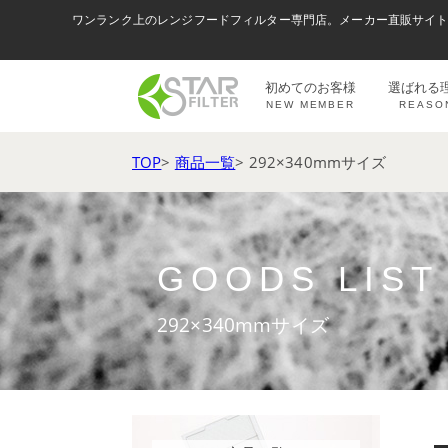
ワンランク上のレンジフードフィルター専門店。メーカー直販サイ
初めてのお客様
選ばれる
NEW MEMBER
REASO
TOP
>
商品一覧
> 292×340mmサイズ
GOODS LIST
292×340mmサイズ