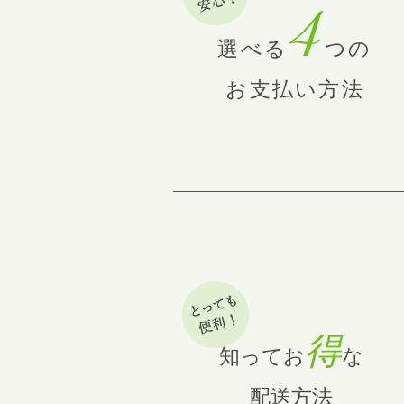
選べる
つの
お支払い方法
得
知ってお
な
配送方法