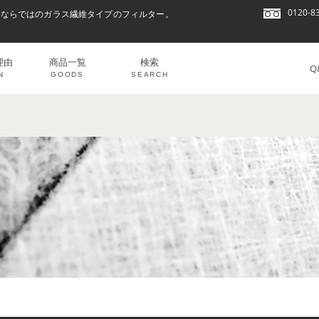
0120-8
トならではのガラス繊維タイプのフィルター。
理由
商品一覧
検索
Q
N
GOODS
SEARCH
タテ
mm
タテ
mm