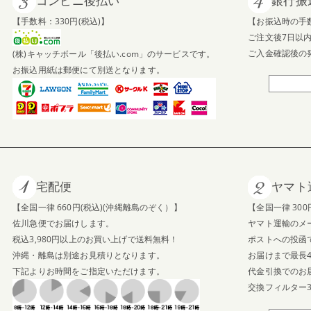
コンビニ後払い
銀行振
【手数料：330円(税込)】
【お振込時の手
ご注文後7日以
ご入金確認後の
(株)キャッチボール「後払い.com」のサービスです。
お振込用紙は郵便にて別送となります。
宅配便
ヤマト
【全国一律 660円(税込)(沖縄離島のぞく）】
【全国一律 300
佐川急便でお届けします。
ヤマト運輸のメ
税込3,980円以上のお買い上げで送料無料！
ポストへの投函
沖縄・離島は別途お見積りとなります。
お届けまで最長
下記よりお時間をご指定いただけます。
代金引換でのお
交換フィルター