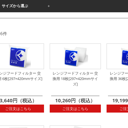
サイズから選ぶ
＋
∟
200×250mm枠用
∟
200×270mm枠用
∟
205×302mm枠用
∟
タテ
mm
∟
297×290mm枠用
∟
297×297mm枠用
∟
297×330mm枠用
∟
タテ
6件
mm
∟
297×380mm枠用
∟
297×390mm枠用
∟
297×400mm枠用
∟
∟
292×305mmサイズ
∟
292×340mmサイズ
∟
297×420mmサ
ンジフードフィルター 交
レンジフードフィルター 交
レンジフー
 6枚[297×420mmサイズ]
換用 18枚[297×420mmサイ
換用 36枚[
ズ]
3,640円（税込）
10,260円（税込）
19,1
ご注文はこちら
ご注文はこちら
ご注