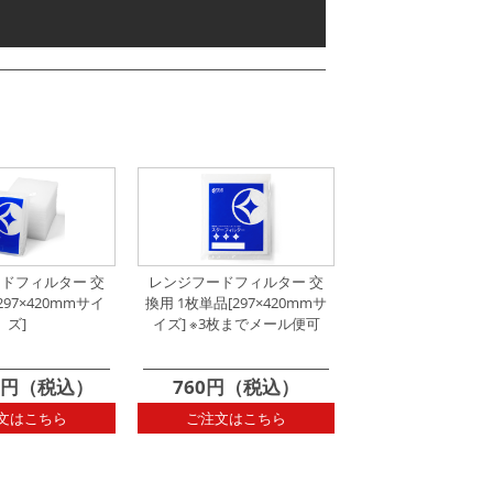
275×300mm枠用
∟
290×290mm枠用
297×340mm枠用
∟
297×350mm枠用
372×350mm枠用
∟
292×265mmサイズ
イズ
ドフィルター 交
レンジフードフィルター 交
297×420mmサイ
換用 1枚単品[297×420mmサ
ズ]
イズ] ※3枚までメール便可
99円（税込）
760円（税込）
文はこちら
ご注文はこちら