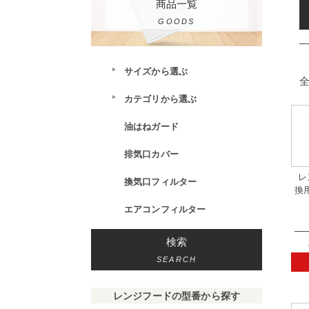
商品一覧
GOODS
サイズから選ぶ
全
カテゴリから選ぶ
油はねガード
排気口カバー
レ
換気口フィルター
換用
エアコンフィルター
検索
SEARCH
レンジフードの型番から探す