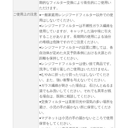
期的なフィルター交換により衛生的にご使用い
ただけます。
ご使用上の注意
●一般家庭用レンジフードフィルター以外での使
用はしないでください。
●レンジフードフィルターは不燃性ガラス繊維を
使用していますが、キャッチした油や埃に引火
することがあります。長期間の使用による油分
の堆積は危険ですのでご注意ください。
●レンジフードフィルターの設置に際しては、各
自治体が定めた火災予防条例における火源との
距離を保持してください。
●レンジフードフィルターは使い捨て商品です。
洗浄して繰り返しのご使用はいただけません。
●むやみに折ったり切ったりはしないでくださ
い。また、強い衝撃を与えないでください。
●ガラス繊維が刺さった場合は、石けんとぬるま
湯でもみ洗いしてください。それでも異常が残
る場合は、医師に相談してください。
●交換フィルターは直射日光や湿気の多い場所を
避け、小児の手の届かない所に保管してくださ
い。
●マグネットは小児の手の届かないところで使用
保管をしてください。