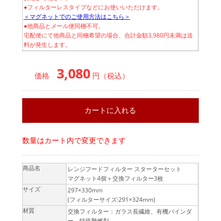
●フィルターレスタイプなどにお使いいただけます。
＜マグネットでのご使用方法はこちら＞
●他商品とメール便同梱不可。
宅配便にて他商品と同梱希望の場合、合計金額3,980円未満は送
料が発生します。
3,080
価格
円（税込）
数量はカート内で変更できます
商品名
レンジフードフィルター スターターセット
マグネット4個＋交換フィルター3枚
サイズ
297×330mm
(フィルターサイズ:291×324mm)
材質
交換フィルター：ガラス長繊維、有機バインダ
ー、特殊難燃剤