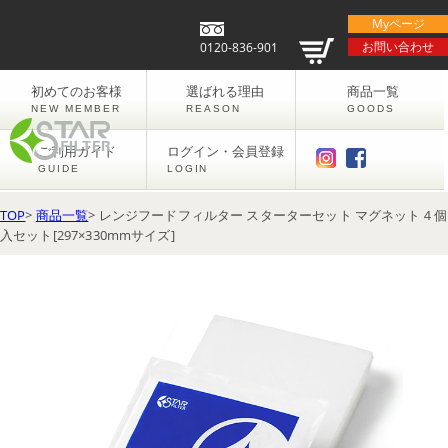
Myページ
お問い合わせ
0120-836-901
初めてのお客様
選ばれる理由
商品一覧
NEW MEMBER
REASON
GOODS
ご利用ガイド
ログイン・会員登録
GUIDE
LOGIN
TOP
>
商品一覧
> レンジフードフィルター スターターセット マグネット４個
入セット[297×330mmサイズ]