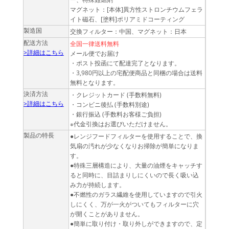
マグネット：[本体]異方性ストロンチウムフェラ
イト磁石、[塗料]ポリアミドコーティング
製造国
交換フィルター：中国、マグネット：日本
配送方法
全国一律送料無料
>詳細はこちら
メール便でお届け
・ポスト投函にて配達完了となります。
・3,980円以上の宅配便商品と同梱の場合は送料
無料となります。
決済方法
・クレジットカード (手数料無料)
>詳細はこちら
・コンビニ後払 (手数料別途)
・銀行振込 (手数料お客様ご負担)
※代金引換はお選びいただけません。
製品の特長
●レンジフードフィルターを使用することで、換
気扇の汚れが少なくなりお掃除が簡単になりま
す。
●特殊三層構造により、大量の油煙をキャッチす
ると同時に、目詰まりしにくいので長く吸い込
み力が持続します。
●不燃性のガラス繊維を使用していますので引火
しにくく、万が一火がついてもフィルターに穴
が開くことがありません。
●簡単に取り付け・取り外しができますので、定