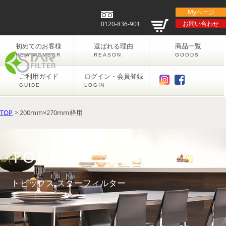
Myページ
お問い合わせ
0120-836-901
初めてのお客様
選ばれる理由
商品一覧
NEW MEMBER
REASON
GOODS
ご利用ガイド
ログイン・会員登録
GUIDE
LOGIN
TOP
> 200mm×270mm枠用
200mm×270mm枠用
TOPICS
2017年9月27日
トピックス スターフィルター
200mm×270mm枠用