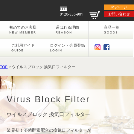
Myページ
お問い合わせ
0120-836-901
初めてのお客様
選ばれる理由
商品一覧
NEW MEMBER
REASON
GOODS
ご利用ガイド
ログイン・会員登録
GUIDE
LOGIN
TOP
> ウイルスブロック 換気口フィルター
Virus Block Filter
ウイルスブロック 換気口フィルター
業界初！溶菌酵素配合の換気口フィルターが