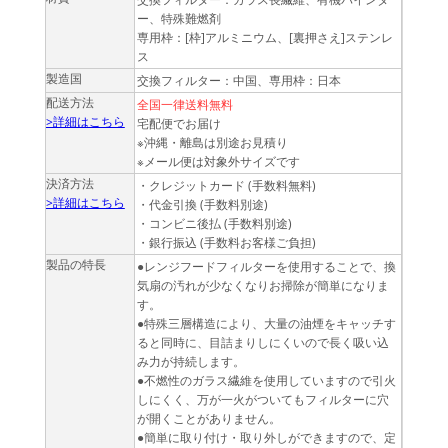
ー、特殊難燃剤
専用枠：[枠]アルミニウム、[裏押さえ]ステンレ
ス
製造国
交換フィルター：中国、専用枠：日本
配送方法
全国一律送料無料
>詳細はこちら
宅配便でお届け
※沖縄・離島は別途お見積り
※メール便は対象外サイズです
決済方法
・クレジットカード (手数料無料)
>詳細はこちら
・代金引換 (手数料別途)
・コンビニ後払 (手数料別途)
・銀行振込 (手数料お客様ご負担)
製品の特長
●レンジフードフィルターを使用することで、換
気扇の汚れが少なくなりお掃除が簡単になりま
す。
●特殊三層構造により、大量の油煙をキャッチす
ると同時に、目詰まりしにくいので長く吸い込
み力が持続します。
●不燃性のガラス繊維を使用していますので引火
しにくく、万が一火がついてもフィルターに穴
が開くことがありません。
●簡単に取り付け・取り外しができますので、定