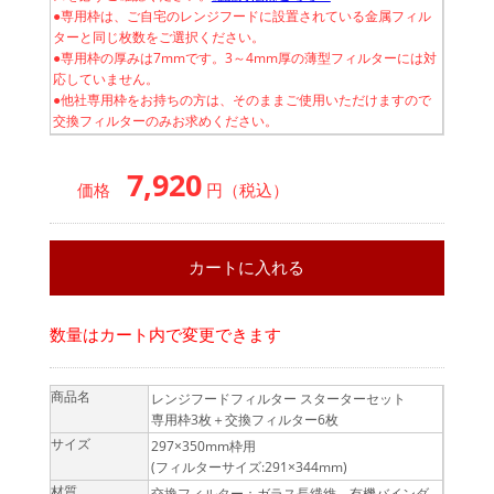
●専用枠は、ご自宅のレンジフードに設置されている金属フィル
ターと同じ枚数をご選択ください。
●専用枠の厚みは7mmです。3～4mm厚の薄型フィルターには対
応していません。
●他社専用枠をお持ちの方は、そのままご使用いただけますので
交換フィルターのみお求めください。
7,920
価格
円（税込）
数量はカート内で変更できます
商品名
レンジフードフィルター スターターセット
専用枠3枚＋交換フィルター6枚
サイズ
297×350mm枠用
(フィルターサイズ:291×344mm)
材質
交換フィルター：ガラス長繊維、有機バインダ