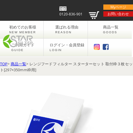
Myページ
お問い合わせ
0120-836-901
初めてのお客様
選ばれる理由
商品一覧
NEW MEMBER
REASON
GOODS
ご利用ガイド
ログイン・会員登録
GUIDE
LOGIN
TOP
>
商品一覧
> レンジフードフィルター スターターセット 取付枠３枚セッ
ト[297×350mm枠用]