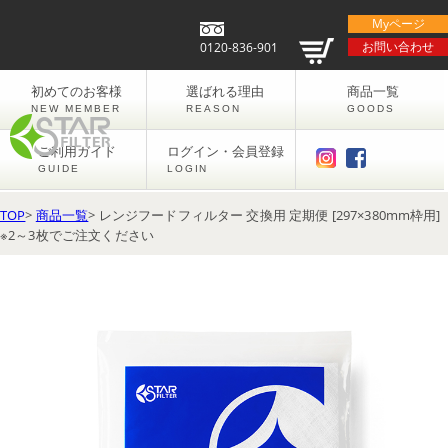
Myページ
お問い合わせ
0120-836-901
初めてのお客様
選ばれる理由
商品一覧
NEW MEMBER
REASON
GOODS
ご利用ガイド
ログイン・会員登録
GUIDE
LOGIN
TOP
>
商品一覧
> レンジフードフィルター 交換用 定期便 [297×380mm枠用]
※2～3枚でご注文ください