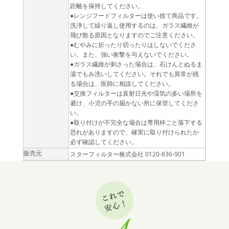
距離を保持してください。
●レンジフードフィルターは使い捨て商品です。
洗浄して繰り返し使用するのは、ガラス繊維が
飛び散る原因となりますのでご注意ください。
●むやみに折ったり切ったりはしないでくださ
い。また、強い衝撃を与えないでください。
●ガラス繊維が刺さった場合は、石けんとぬるま
湯でもみ洗いしてください。それでも異常が残
る場合は、医師に相談してください。
●交換フィルターは直射日光や湿気の多い場所を
避け、小児の手の届かない所に保管してくださ
い。
●取り付けが不完全な場合は専用枠ごと落下する
恐れがありますので、確実に取り付けられたか
必ず確認してください。
販売元
スターフィルター株式会社 0120-836-901