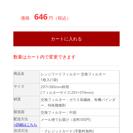
646
価格
円（税込）
数量はカート内で変更できます
商品名
レンジフードフィルター 交換フィルター
1枚入(1袋)
サイズ
297×380mm枠用
(フィルターサイズ:291×374mm)
材質
交換フィルター：ガラス長繊維、有機バインダ
ー、特殊難燃剤
製造国
交換フィルター：中国
配送方法
メール便でお届け（送料300円）
>詳細はこちら
決済方法
・クレジットカード (手数料無料)