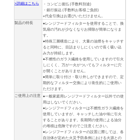
>詳細はこちら
・コンビニ後払 (手数料別途)
・銀行振込 (手数料お客様ご負担)
※代金引換はお選びいただけません。
製品の特長
●レンジフードフィルターを使用することで、換
気扇の汚れが少なくなりお掃除が簡単になりま
す。
●特殊三層構造により、大量の油煙をキャッチす
ると同時に、目詰まりしにくいので長く吸い込
み力が持続します。
●不燃性のガラス繊維を使用していますので引火
しにくく、万が一火がついてもフィルターに穴
が開くことがありません。
●簡単に取り付け・取り外しができますので、定
期的なフィルター交換により衛生的にご使用い
ただけます。
ご使用上の注意
●一般家庭用レンジフードフィルター以外での使
用はしないでください。
●レンジフードフィルターは不燃性ガラス繊維を
使用していますが、キャッチした油や埃に引火
することがあります。長期間の使用による油分
の堆積は危険ですのでご注意ください。
●レンジフードフィルターの設置に際しては、各
自治体が定めた火災予防条例における火源との