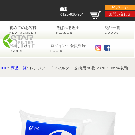
Myページ
お問い合わせ
0120-836-901
初めてのお客様
選ばれる理由
商品一覧
NEW MEMBER
REASON
GOODS
ご利用ガイド
ログイン・会員登録
GUIDE
LOGIN
TOP
>
商品一覧
> レンジフードフィルター 交換用 18枚[297×390mm枠用]