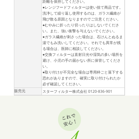
距離を保持してください。
●レンジフードフィルターは使い捨て商品です。
洗浄して繰り返し使用するのは、ガラス繊維が
飛び散る原因となりますのでご注意ください。
●むやみに折ったり切ったりはしないでくださ
い。また、強い衝撃を与えないでください。
●ガラス繊維が刺さった場合は、石けんとぬるま
湯でもみ洗いしてください。それでも異常が残
る場合は、医師に相談してください。
●交換フィルターは直射日光や湿気の多い場所を
避け、小児の手の届かない所に保管してくださ
い。
●取り付けが不完全な場合は専用枠ごと落下する
恐れがありますので、確実に取り付けられたか
必ず確認してください。
販売元
スターフィルター株式会社 0120-836-901