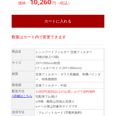
10,260
価格
円（税込）
数量はカート内で変更できます
商品名
レンジフードフィルター 交換フィルター
18枚(6枚入×3袋)
サイズ
297×390mm枠用
(フィルターサイズ:291×384mm)
材質
交換フィルター：ガラス長繊維、有機バインダ
ー、特殊難燃剤
製造国
交換フィルター：中国
配送方法
3,980円(税別)以上のお買い上げで送料無料
>詳細はこちら
宅配便でお届け
※沖縄・離島は別途お見積り
※メール便は対象外サイズです
決済方法
・クレジットカード (手数料無料)