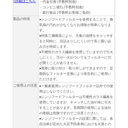
>詳細はこちら
・代金引換 (手数料別途)
・コンビニ後払 (手数料別途)
・銀行振込 (手数料お客様ご負担)
製品の特長
●レンジフードフィルターを使用することで、換
気扇の汚れが少なくなりお掃除が簡単になりま
す。
●特殊三層構造により、大量の油煙をキャッチす
ると同時に、目詰まりしにくいので長く吸い込
み力が持続します。
●不燃性のガラス繊維を使用していますので引火
しにくく、万が一火がついてもフィルターに穴
が開くことがありません。
●簡単に取り付け・取り外しができますので、定
期的なフィルター交換により衛生的にご使用い
ただけます。
ご使用上の注意
●一般家庭用レンジフードフィルター以外での使
用はしないでください。
●レンジフードフィルターは不燃性ガラス繊維を
使用していますが、キャッチした油や埃に引火
することがあります。長期間の使用による油分
の堆積は危険ですのでご注意ください。
●レンジフードフィルターの設置に際しては、各
自治体が定めた火災予防条例における火源との