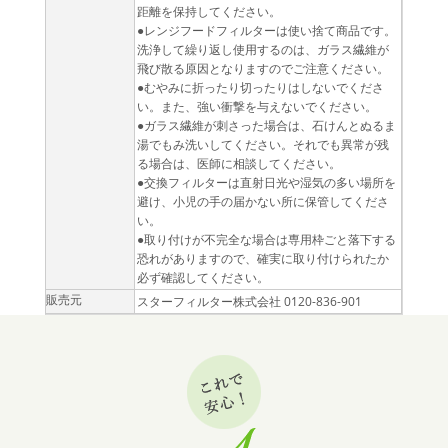
距離を保持してください。
●レンジフードフィルターは使い捨て商品です。
洗浄して繰り返し使用するのは、ガラス繊維が
飛び散る原因となりますのでご注意ください。
●むやみに折ったり切ったりはしないでくださ
い。また、強い衝撃を与えないでください。
●ガラス繊維が刺さった場合は、石けんとぬるま
湯でもみ洗いしてください。それでも異常が残
る場合は、医師に相談してください。
●交換フィルターは直射日光や湿気の多い場所を
避け、小児の手の届かない所に保管してくださ
い。
●取り付けが不完全な場合は専用枠ごと落下する
恐れがありますので、確実に取り付けられたか
必ず確認してください。
販売元
スターフィルター株式会社 0120-836-901