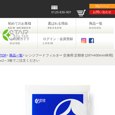
Myページ
お問い合わせ
0120-836-901
初めてのお客様
選ばれる理由
商品一覧
NEW MEMBER
REASON
GOODS
ご利用ガイド
ログイン・会員登録
GUIDE
LOGIN
TOP
>
商品一覧
> レンジフードフィルター 交換用 定期便 [297×400mm枠用]
※2～3枚でご注文ください