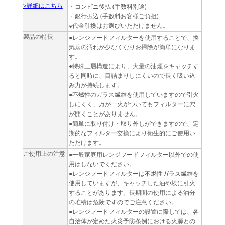
>詳細はこちら
・コンビニ後払 (手数料別途)
・銀行振込 (手数料お客様ご負担)
※代金引換はお選びいただけません。
製品の特長
●レンジフードフィルターを使用することで、換
気扇の汚れが少なくなりお掃除が簡単になりま
す。
●特殊三層構造により、大量の油煙をキャッチす
ると同時に、目詰まりしにくいので長く吸い込
み力が持続します。
●不燃性のガラス繊維を使用していますので引火
しにくく、万が一火がついてもフィルターに穴
が開くことがありません。
●簡単に取り付け・取り外しができますので、定
期的なフィルター交換により衛生的にご使用い
ただけます。
ご使用上の注意
●一般家庭用レンジフードフィルター以外での使
用はしないでください。
●レンジフードフィルターは不燃性ガラス繊維を
使用していますが、キャッチした油や埃に引火
することがあります。長期間の使用による油分
の堆積は危険ですのでご注意ください。
●レンジフードフィルターの設置に際しては、各
自治体が定めた火災予防条例における火源との