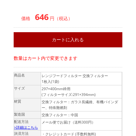
646
価格
円（税込）
数量はカート内で変更できます
商品名
レンジフードフィルター 交換フィルター
1枚入(1袋)
サイズ
297×400mm枠用
(フィルターサイズ:291×394mm)
材質
交換フィルター：ガラス長繊維、有機バインダ
ー、特殊難燃剤
製造国
交換フィルター：中国
配送方法
メール便でお届け（送料300円）
>詳細はこちら
決済方法
・クレジットカード (手数料無料)